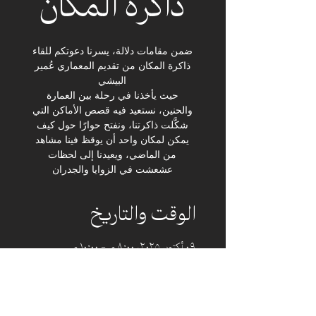
ذاكرة المكان
ضمن مقامات دلالة، يسرنا دعوتكم للقاء
ذاكرة المكان من تقديم المعماري عُمير
حيث يأخذنا في رحلة بين العمارة
والحنين، نستعيد فيه قصص الأماكن التي
شكَّلت ذاكرتنا، ونفتح حوارًا حول كيف
يمكن لمكان واحد أن يوقظ فينا مشاهد
من الماضي، ويعيدنا إلى لحظات
عشعشت في الزوايا والجدران
الوقت والتاريخ
٠٩ أكتوبر ٢٠٢٥، ٨:٠٠ م – ١٠:٠٠ م
إثراء, 8386 Ring Rd, غرب الظهران، الظهران
34461، السعودية